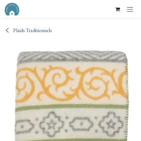
Se rendre au contenu
Plaids Traditionnels